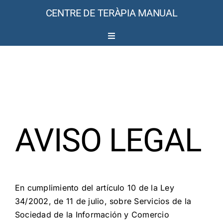
Skip
CENTRE DE TERÀPIA MANUAL
to
content
Toggle
Navigation
Inicio
Sobre mi
AVISO LEGAL
Servicios
Colaboradores
En cumplimiento del artículo 10 de la Ley
Tarifas
34/2002, de 11 de julio, sobre Servicios de la
Sociedad de la Información y Comercio