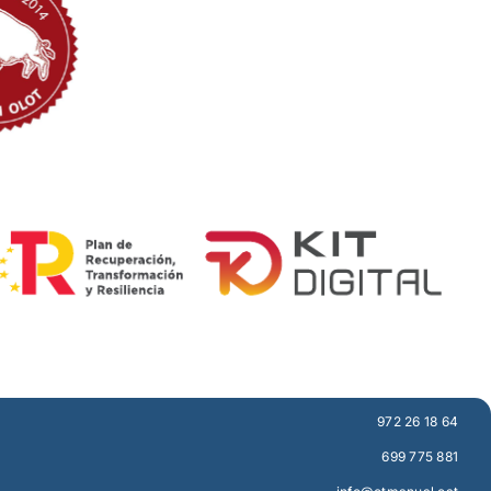
972 26 18 64
699 775 881